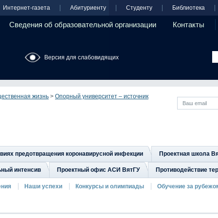
Интернет-газета
Абитуриенту
Студенту
Библиотека
Сведения об образовательной организации
Контакты
Версия для слабовидящих
ественная жизнь
>
Опорный университет – источник
овиях предотвращения коронавирусной инфекции
Проектная школа В
ьный интенсив
Проектный офис АСИ ВятГУ
Противодействие тер
ения
Наши успехи
Конкурсы и олимпиады
Обучение за рубежо