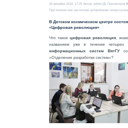
26 декабря 2018, 17:25
Автор: admin
Просмотров
6
При полном или частичном цитировании гиперссылка 
В Детском космическом центре состо
«Цифровая революция»
Что такое
цифровая революция
, зна
названием уже в течение четырех
информационных систем ВятГУ
сов
«Отделение разработки систем»?