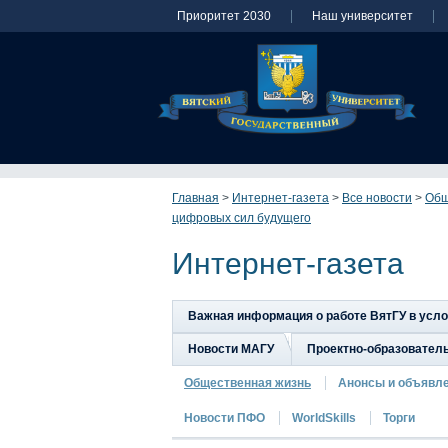
Приоритет 2030
Наш университет
Главная
>
Интернет-газета
>
Все новости
>
Общ
цифровых сил будущего
Интернет-газета
Важная информация о работе ВятГУ в усл
Новости МАГУ
Проектно-образовател
Общественная жизнь
Анонсы и объявл
Новости ПФО
WorldSkills
Торги