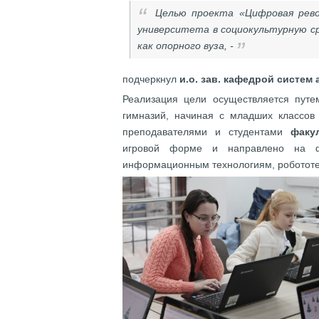
Целью проекта «Цифровая рев
университета в социокультурную с
как опорного вуза, -
подчеркнул
и.о. зав. кафедрой систе
Реализация цели осуществляется путе
гимназий, начиная с младших классов
преподавателями и студентами
факу
игровой форме и направлено на ф
информационным технологиям, робототех