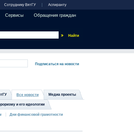
Сотруднику ВятГУ
Аспиранту
Сервисы
Обращения граждан
Везде
ятГУ
Медиа проекты
Все новости
роризму и его идеологии
м
Дни финансовой грамотности