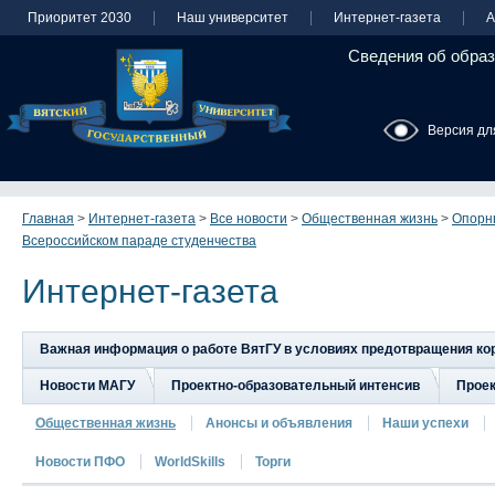
Приоритет 2030
Наш университет
Интернет-газета
А
Сведения об образ
Версия дл
Главная
>
Интернет-газета
>
Все новости
>
Общественная жизнь
>
Опорны
Всероссийском параде студенчества
Интернет-газета
Важная информация о работе ВятГУ в условиях предотвращения к
Новости МАГУ
Проектно-образовательный интенсив
Прое
Общественная жизнь
Анонсы и объявления
Наши успехи
Новости ПФО
WorldSkills
Торги