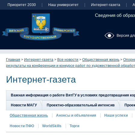
Приоритет 2030
Наш университет
Интернет-газета
А
Сведения об образ
Версия дл
Главная
>
Интернет-газета
>
Все новости
>
Общественная жизнь
>
Опорны
результаты на конференции и конкурсе работ по художественной обрабо
Интернет-газета
Важная информация о работе ВятГУ в условиях предотвращения к
Новости МАГУ
Проектно-образовательный интенсив
Прое
Общественная жизнь
Анонсы и объявления
Наши успехи
Новости ПФО
WorldSkills
Торги