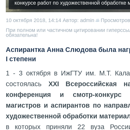
конкурсе работ по художественной обработке 
10 октября 2018, 14:14
Автор: admin
Просмотро
При полном или частичном цитировании гиперссыл
обязательна!
Аспирантка Анна Слюдова была на
I степени
1 - 3 октября в ИжГТУ им. М.Т. Кала
состоялась
XXI Всероссийская на
конференция и смотр-конкурс 
магистров и аспирантов по направ
художественной обработки материа
в которых приняли 22 вуза Росси