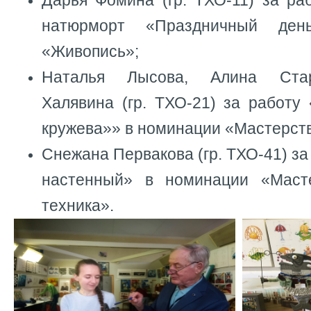
Дарья Фомина (гр. ТХО-11) за ра
натюрморт «Праздничный ден
«Живопись»;
Наталья Лысова, Алина Стар
Халявина (гр. ТХО-21) за работу
кружева»» в номинации «Мастерств
Снежана Первакова (гр. ТХО-41) за
настенный» в номинации «Маст
техника».