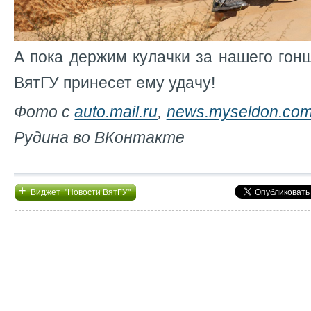
А пока держим кулачки за нашего гонщ
ВятГУ принесет ему удачу!
Фото с
auto.mail.ru
,
news.myseldon.co
Рудина во ВКонтакте
+
Виджет "Новости ВятГУ"