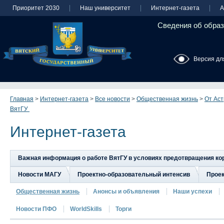
Приоритет 2030
Наш университет
Интернет-газета
А
Сведения об образ
Версия дл
Главная
>
Интернет-газета
>
Все новости
>
Общественная жизнь
>
От Аст
ВятГУ
Интернет-газета
Важная информация о работе ВятГУ в условиях предотвращения к
Новости МАГУ
Проектно-образовательный интенсив
Прое
Общественная жизнь
Анонсы и объявления
Наши успехи
Новости ПФО
WorldSkills
Торги