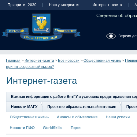
Приоритет 2030
Наш университет
Интернет-газета
А
Сведения об образ
Версия дл
Главная
>
Интернет-газета
>
Все новости
>
Общественная жизнь
>
Первок
принять серьезный вызов?
Интернет-газета
Важная информация о работе ВятГУ в условиях предотвращения к
Новости МАГУ
Проектно-образовательный интенсив
Прое
Общественная жизнь
Анонсы и объявления
Наши успехи
Новости ПФО
WorldSkills
Торги