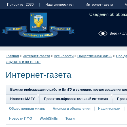
Приоритет 2030
Наш университет
Интернет-газета
А
Сведения об образ
Версия дл
Главная
>
Интернет-газета
>
Все новости
>
Общественная жизнь
>
Про да
искусство и не только
Интернет-газета
Важная информация о работе ВятГУ в условиях предотвращения к
Новости МАГУ
Проектно-образовательный интенсив
Прое
Общественная жизнь
Анонсы и объявления
Наши успехи
Новости ПФО
WorldSkills
Торги