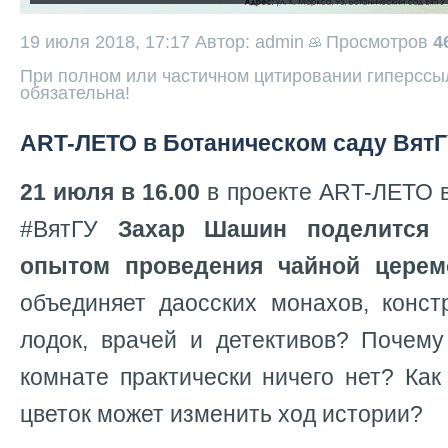
19 июля 2018, 17:17
Автор: admin
Просмотров
4
При полном или частичном цитировании гиперссыл
обязательна!
ART-ЛЕТО в Ботаническом саду Вят
21 июля в 16.00
в проекте ART-ЛЕТО в
#ВятГУ
Захар Шашин поделится 
опытом проведения чайной церем
объединяет даосских монахов, конст
лодок, врачей и детективов? Почему
комнате практически ничего нет? Ка
цветок может изменить ход истории?