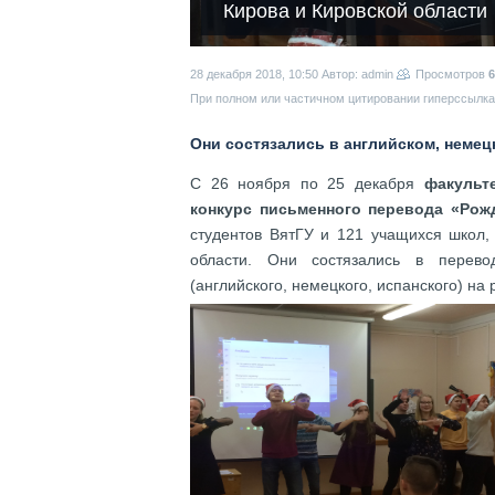
Кирова и Кировской области
28 декабря 2018, 10:50
Автор: admin
Просмотров
6
При полном или частичном цитировании гиперссылка 
Они состязались в английском, немец
С 26 ноября по 25 декабря
факульт
конкурс письменного перевода «Рожд
студентов ВятГУ и 121 учащихся школ, 
области. Они состязались в перево
(английского, немецкого, испанского) на 