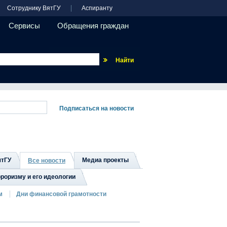
Сотруднику ВятГУ
Аспиранту
Сервисы
Обращения граждан
Везде
ятГУ
Медиа проекты
Все новости
роризму и его идеологии
м
Дни финансовой грамотности