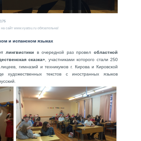
175
на сайт www.vyatsu.ru обязательна!
ком и испанском языках
ет лингвистики
в очередной раз провел
областной
ественская сказка»
, участниками которого стали 250
лицеев, гимназий и техникумов г. Кирова и Кировской
де художественных текстов с иностранных языков
русский.