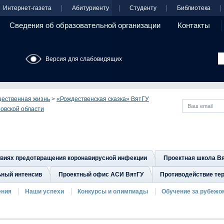
Интернет-газета
Абитуриенту
Студенту
Библиотека
Сведения об образовательной организации
Контакты
Версия для слабовидящих
ественная жизнь
>
«Рождественская сказка» ВятГУ
ровской области
овиях предотвращения коронавирусной инфекции
Проектная школа В
ьный интенсив
Проектный офис АСИ ВятГУ
Противодействие тер
ения
Наши успехи
Конкурсы и олимпиады
Обучение за рубежо