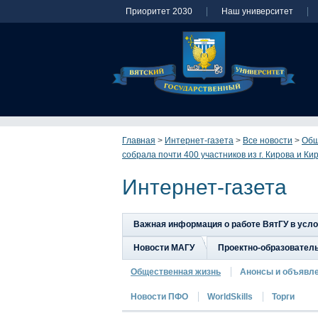
Приоритет 2030
Наш университет
Главная
>
Интернет-газета
>
Все новости
>
Общ
собрала почти 400 участников из г. Кирова и Ки
Интернет-газета
Важная информация о работе ВятГУ в усл
Новости МАГУ
Проектно-образовател
Общественная жизнь
Анонсы и объявл
Новости ПФО
WorldSkills
Торги