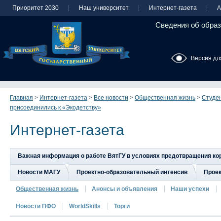
Приоритет 2030
Наш университет
Интернет-газета
А
Сведения об образ
Версия дл
Главная
>
Интернет-газета
>
Все новости
>
Общественная жизнь
>
Студен
присоединились к «Экодетству»
Интернет-газета
Важная информация о работе ВятГУ в условиях предотвращения к
Новости МАГУ
Проектно-образовательный интенсив
Прое
Общественная жизнь
Анонсы и объявления
Наши успехи
Новости ПФО
WorldSkills
Торги