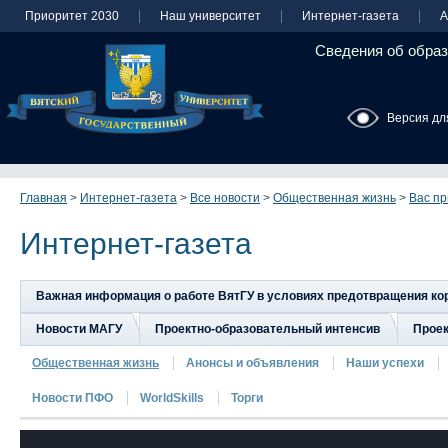
Приоритет 2030
Наш университет
Интернет-газета
А
Сведения об образ
Версия дл
Главная
>
Интернет-газета
>
Все новости
>
Общественная жизнь
>
Вас пр
Интернет-газета
Важная информация о работе ВятГУ в условиях предотвращения к
Новости МАГУ
Проектно-образовательный интенсив
Прое
Общественная жизнь
Анонсы и объявления
Наши успехи
Новости ПФО
WorldSkills
Торги