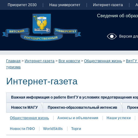
Приоритет 2030
Наш университет
Интернет-газета
А
Сведения об образ
Версия дл
Главная
>
Интернет-газета
>
Все новости
>
Общественная жизнь
>
ВятГУ
туризма
Интернет-газета
Важная информация о работе ВятГУ в условиях предотвращения к
Новости МАГУ
Проектно-образовательный интенсив
Прое
Общественная жизнь
Анонсы и объявления
Наши успехи
Новости ПФО
WorldSkills
Торги