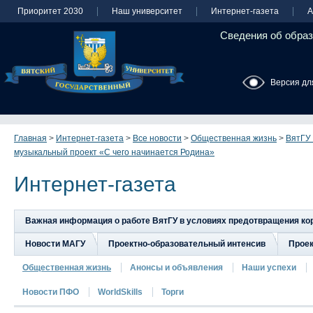
Приоритет 2030
Наш университет
Интернет-газета
А
Сведения об образ
Версия дл
Главная
>
Интернет-газета
>
Все новости
>
Общественная жизнь
>
ВятГУ
музыкальный проект «С чего начинается Родина»
Интернет-газета
Важная информация о работе ВятГУ в условиях предотвращения к
Новости МАГУ
Проектно-образовательный интенсив
Прое
Общественная жизнь
Анонсы и объявления
Наши успехи
Новости ПФО
WorldSkills
Торги