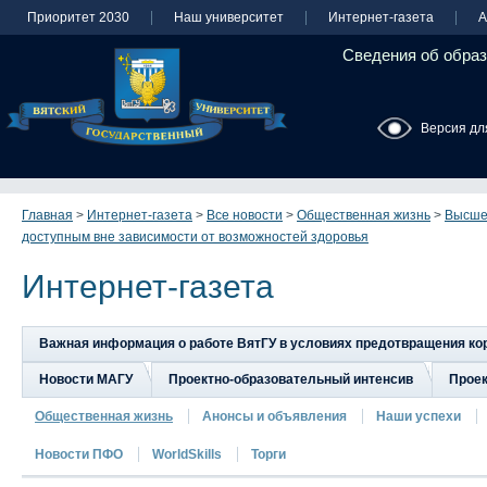
Приоритет 2030
Наш университет
Интернет-газета
А
Сведения об образ
Версия дл
Главная
>
Интернет-газета
>
Все новости
>
Общественная жизнь
>
Высше
доступным вне зависимости от возможностей здоровья
Интернет-газета
Важная информация о работе ВятГУ в условиях предотвращения к
Новости МАГУ
Проектно-образовательный интенсив
Прое
Общественная жизнь
Анонсы и объявления
Наши успехи
Новости ПФО
WorldSkills
Торги