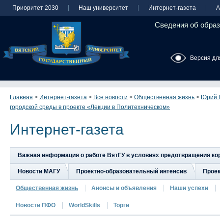
Приоритет 2030
Наш университет
Интернет-газета
А
Сведения об образ
Версия дл
Главная
>
Интернет-газета
>
Все новости
>
Общественная жизнь
>
Юрий 
городской среды в проекте «Лекции в Политехническом»
Интернет-газета
Важная информация о работе ВятГУ в условиях предотвращения к
Новости МАГУ
Проектно-образовательный интенсив
Прое
Общественная жизнь
Анонсы и объявления
Наши успехи
Новости ПФО
WorldSkills
Торги