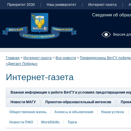
Приоритет 2030
Наш университет
Интернет-газета
А
Сведения об образ
Версия дл
Главная
>
Интернет-газета
>
Все новости
>
Первокурсницы ВятГУ победи
«Диктант Победы»
Интернет-газета
Важная информация о работе ВятГУ в условиях предотвращения к
Новости МАГУ
Проектно-образовательный интенсив
Прое
Общественная жизнь
Анонсы и объявления
Наши успехи
Новости ПФО
WorldSkills
Торги