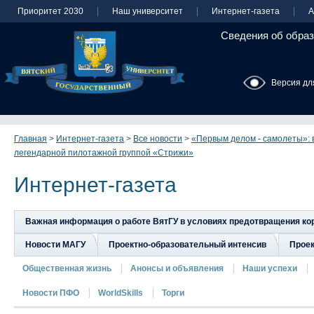
Приоритет 2030
Наш университет
Интернет-газета
А
Сведения об образ
Версия дл
Главная
>
Интернет-газета
>
Все новости
>
«Первым делом - самолеты»: 
легендарной пилотажной группой «Стрижи»
Интернет-газета
Важная информация о работе ВятГУ в условиях предотвращения к
Новости МАГУ
Проектно-образовательный интенсив
Прое
Общественная жизнь
Анонсы и объявления
Наши успехи
Новости ПФО
WorldSkills
Торги