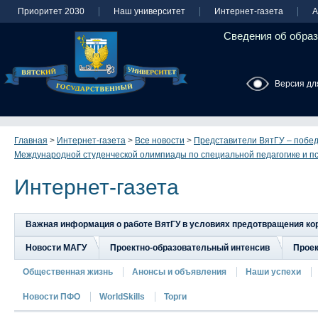
Приоритет 2030
Наш университет
Интернет-газета
А
Сведения об образ
Версия дл
Главная
>
Интернет-газета
>
Все новости
>
Представители ВятГУ – побед
Международной студенческой олимпиады по специальной педагогике и п
Интернет-газета
Важная информация о работе ВятГУ в условиях предотвращения к
Новости МАГУ
Проектно-образовательный интенсив
Прое
Общественная жизнь
Анонсы и объявления
Наши успехи
Новости ПФО
WorldSkills
Торги