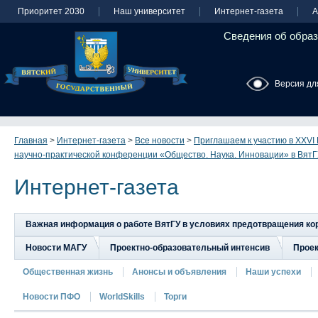
Приоритет 2030
Наш университет
Интернет-газета
А
Сведения об образ
Версия дл
Главная
>
Интернет-газета
>
Все новости
>
Приглашаем к участию в XXVI
научно-практической конференции «Общество. Наука. Инновации» в Вят
Интернет-газета
Важная информация о работе ВятГУ в условиях предотвращения к
Новости МАГУ
Проектно-образовательный интенсив
Прое
Общественная жизнь
Анонсы и объявления
Наши успехи
Новости ПФО
WorldSkills
Торги