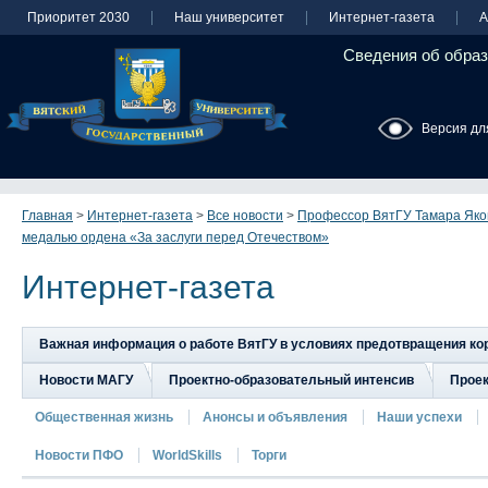
Приоритет 2030
Наш университет
Интернет-газета
А
Сведения об образ
Версия дл
Главная
>
Интернет-газета
>
Все новости
>
Профессор ВятГУ Тамара Яко
медалью ордена «За заслуги перед Отечеством»
Интернет-газета
Важная информация о работе ВятГУ в условиях предотвращения к
Новости МАГУ
Проектно-образовательный интенсив
Прое
Общественная жизнь
Анонсы и объявления
Наши успехи
Новости ПФО
WorldSkills
Торги