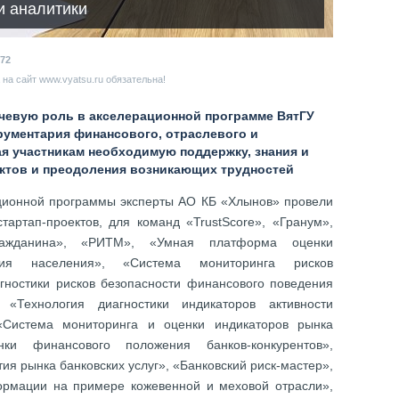
и аналитики
72
на сайт www.vyatsu.ru обязательна!
чевую роль в акселерационной программе ВятГУ
рументария финансового, отраслевого и
ая участникам необходимую поддержку, знания и
ектов и преодоления возникающих трудностей
ационной программы эксперты АО КБ «Хлынов» провели
тартап-проектов, для команд «TrustScore», «Гранум»,
ражданина», «РИТМ», «Умная платформа оценки
ния населения», «Система мониторинга рисков
агностики рисков безопасности финансового поведения
«Технология диагностики индикаторов активности
«Система мониторинга и оценки индикаторов рынка
енки финансового положения банков-конкурентов»,
ия рынка банковских услуг», «Банковский риск-мастер»,
ормации на примере кожевенной и меховой отрасли»,