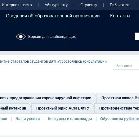
Интернет-газета
Абитуриенту
Студенту
Библиотека
Сведения об образовательной организации
Контакты
Версия для слабовидящих
витие стартапов студентов ВятГУ: состоялись консультации
овиях предотвращения коронавирусной инфекции
Проектная школа В
ьный интенсив
Проектный офис АСИ ВятГУ
Противодействие тер
ения
Наши успехи
Конкурсы и олимпиады
Обучение за рубежо