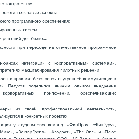
го контрагента».
 осветил ключевые аспекты:
ежного программного обеспечения;
зированных систем;
х решений для бизнеса;
асности при переходе на отечественное программное
 нюансах интеграции с корпоративными системами,
стратегиях масштабирования пилотных решений.
росы о практике безопасной внутренней коммуникации в
рий Петухов поделился личным опытом внедрения
рпоративных приложений, обеспечивающих
меры из своей профессиональной деятельности,
ализуются в конкретных проектах.
тация у студенческих команд: «ФинПро», «ФинГуру»,
Микс», «ВекторГрупп», «Квадрат», «The One» и «Плюс