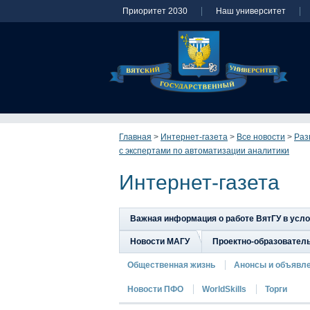
Приоритет 2030
Наш университет
Главная
>
Интернет-газета
>
Все новости
>
Раз
с экспертами по автоматизации аналитики
Интернет-газета
Важная информация о работе ВятГУ в усл
Новости МАГУ
Проектно-образовател
Общественная жизнь
Анонсы и объявл
Новости ПФО
WorldSkills
Торги