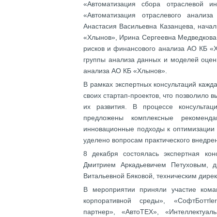
«Автоматизация сбора отраслевой и
«Автоматизация отраслевого анализа
Анастасия Васильевна Казанцева, нача
«Хлынов», Ирина Сергеевна Медведкова
рисков и финансового анализа АО КБ «
группы анализа данных и моделей оцен
анализа АО КБ «Хлынов».
В рамках экспертных консультаций кажд
своих стартап-проектов, что позволило 
их развития. В процессе консульта
предложены комплексные рекоменд
инновационные подходы к оптимизации 
уделено вопросам практического внедрен
8 декабря состоялась экспертная кон
Дмитрием Аркадьевичем Петуховым, 
Витальевной Бяковой, техническим дир
В мероприятии приняли участие коман
корпоративной среды», «СофтБоттle
партнер», «АвтоТЕХ», «Интеллектуа