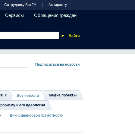
Сотруднику ВятГУ
Аспиранту
Сервисы
Обращения граждан
Везде
ятГУ
Медиа проекты
Все новости
роризму и его идеологии
м
Дни финансовой грамотности