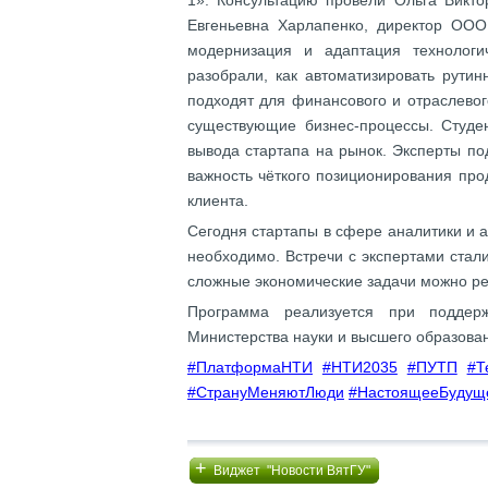
1». Консультацию провели Ольга Викто
Евгеньевна Харлапенко, директор ООО
модернизация и адаптация технолог
разобрали, как автоматизировать рути
подходят для финансового и отраслевог
существующие бизнес‑процессы. Студен
вывода стартапа на рынок. Эксперты по
важность чёткого позиционирования про
клиента.
Сегодня стартапы в сфере аналитики и а
необходимо. Встречи с экспертами стали
сложные экономические задачи можно ре
Программа реализуется при подд
Министерства науки и высшего образова
#ПлатформаНТИ
#НТИ2035
#ПУТП
#Т
#СтрануМеняютЛюди
#НастоящееБудущ
+
Виджет "Новости ВятГУ"