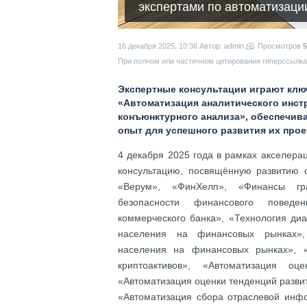
экспертами по автоматизаци
16 декабря 2025, 10:36
Автор: admin
Просмотров
5
При полном или частичном цитировании гиперссылка 
Экспертные консультации играют клю
«Автоматизация аналитического инст
конъюнктурного анализа», обеспечив
опыт для успешного развития их про
4 декабря 2025 года в рамках акселер
консультацию, посвящённую развитию с
«Верум», «ФинХелп», «Финансы г
безопасности финансового поведе
коммерческого банка», «Технология ди
населения на финансовых рынках», 
населения на финансовых рынках», 
криптоактивов», «Автоматизация оц
«Автоматизация оценки тенденций развит
«Автоматизация сбора отраслевой инф