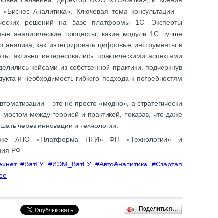
ровна Галанина, директор ООО «1С‑Вятка», и Ксения
 «Бизнес Аналитика». Ключевая тема консультации –
ических решений на базе платформы 1С. Эксперты
нные аналитические процессы, какие модули 1С лучше
о анализа, как интегрировать цифровые инструменты в
ты активно интересовались практическими аспектами
делились кейсами из собственной практики, подчеркнув
дукта и необходимость гибкого подхода к потребностям
втоматизации – это не просто «модно», а стратегически
 мостом между теорией и практикой, показав, что даже
шать через инновации и технологии.
ержке АНО «Платформа НТИ» ФП «Технологии» и
ния РФ
ехнет
#ВятГУ
#ИЭМ_ВятГУ
#АвтоАналитика
#Стартап
ее
Поделиться…