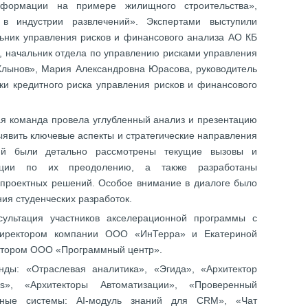
нформации на примере жилищного строительства»,
 в индустрии развлечений». Экспертами выступили
льник управления рисков и финансового анализа АО КБ
, начальник отдела по управлению рисками управления
Хлынов», Мария Александровна Юрасова, руководитель
ки кредитного риска управления рисков и финансового
ая команда провела углубленный анализ и презентацию
выявить ключевые аспекты и стратегические направления
ций были детально рассмотрены текущие вызовы и
ации по их преодолению, а также разработаны
проектных решений. Особое внимание в диалоге было
ия студенческих разработок.
сультация участников акселерационной программы с
директором компании ООО «ИнТерра» и Екатериной
ектором ООО «Программный центр».
ды: «Отраслевая аналитика», «Эгида», «Архитектор
rs», «Архитекторы Автоматизации», «Проверенный
льные системы: AI-модуль знаний для CRM», «Чат