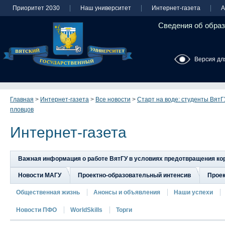
Приоритет 2030
Наш университет
Интернет-газета
А
Сведения об образ
Версия дл
Главная
>
Интернет-газета
>
Все новости
>
Старт на воде: студенты Вят
пловцов
Интернет-газета
Важная информация о работе ВятГУ в условиях предотвращения к
Новости МАГУ
Проектно-образовательный интенсив
Прое
Общественная жизнь
Анонсы и объявления
Наши успехи
Новости ПФО
WorldSkills
Торги