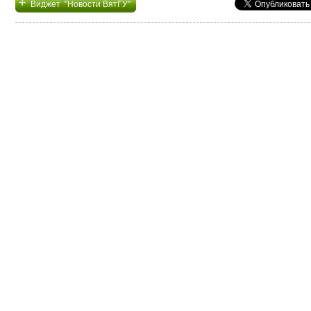
+
Виджет "Новости ВятГУ"