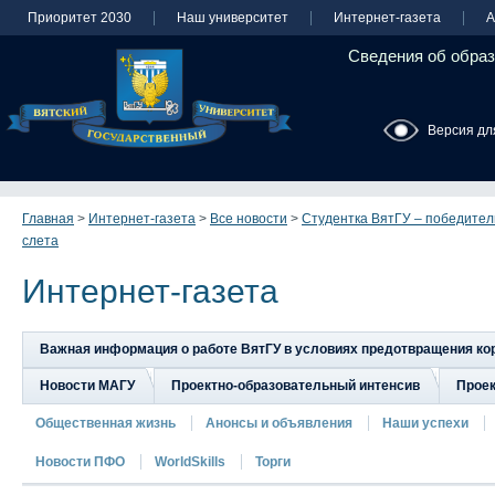
Приоритет 2030
Наш университет
Интернет-газета
А
Сведения об образ
Версия дл
Главная
>
Интернет-газета
>
Все новости
>
Студентка ВятГУ – победител
слета
Интернет-газета
Важная информация о работе ВятГУ в условиях предотвращения к
Новости МАГУ
Проектно-образовательный интенсив
Прое
Общественная жизнь
Анонсы и объявления
Наши успехи
Новости ПФО
WorldSkills
Торги