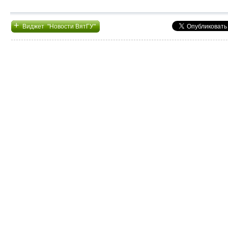
+
Виджет "Новости ВятГУ"