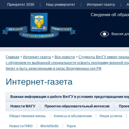
Приоритет 2030
Наш университет
Интернет-газета
А
Сведения об образ
Версия дл
Главная
>
Интернет-газета
>
Все новости
>
Студенты ВятГУ имеют реаль
с обучением по выбранной специальности освоить программу военной под
билет и быть зачисленными в запас Вооруженных сил РФ
Интернет-газета
Важная информация о работе ВятГУ в условиях предотвращения к
Новости МАГУ
Проектно-образовательный интенсив
Прое
Общественная жизнь
Анонсы и объявления
Наши успехи
Новости ПФО
WorldSkills
Торги