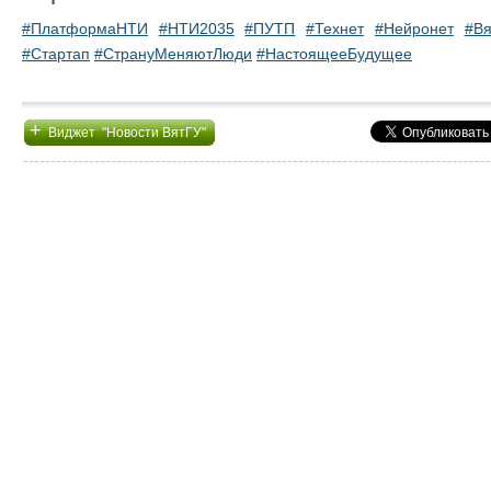
#ПлатформаНТИ
#НТИ2035
#ПУТП
#Технет
#Нейронет
#Вя
#Стартап
#СтрануМеняютЛюди
#НастоящееБудущее
+
Виджет "Новости ВятГУ"