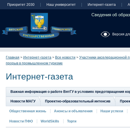
Приоритет 2030
Наш университет
Интернет-газета
А
Сведения об образ
Версия дл
Главная
>
Интернет-газета
>
Все новости
>
Участники акселерационной 
прорыв в промышленном туризме
Интернет-газета
Важная информация о работе ВятГУ в условиях предотвращения к
Новости МАГУ
Проектно-образовательный интенсив
Прое
Общественная жизнь
Анонсы и объявления
Наши успехи
Новости ПФО
WorldSkills
Торги