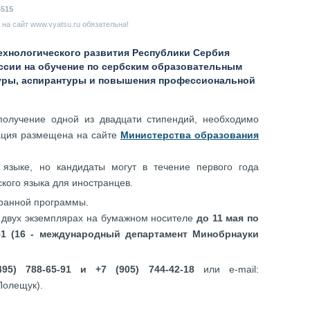
4515
на сайт www.vyatsu.ru обязательна!
технологического развития Республики Сербия
оссии на обучение по сербским образовательным
туры, аспирантуры и повышения профессиональной
получение одной из двадцати стипендий, необходимо
ация размещена на сайте
Министерства образования
 языке, но кандидаты могут в течение первого года
ского языка для иностранцев.
бранной программы.
 двух экземплярах на бумажном носителе
до 11 мая по
 51 (16 - международный департамент Минобрнауки
5) 788-65-91 и +7 (905) 744-42-18
или е-mail:
Полещук).