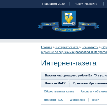
Приоритет 2030
Наш университет
Главная
>
Интернет-газета
>
Все новости
>
Обу
обучение по сербским образовательным прогр
Интернет-газета
Важная информация о работе ВятГУ в усл
Новости МАГУ
Проектно-образовател
Общественная жизнь
Анонсы и объявл
Новости ПФО
WorldSkills
Торги