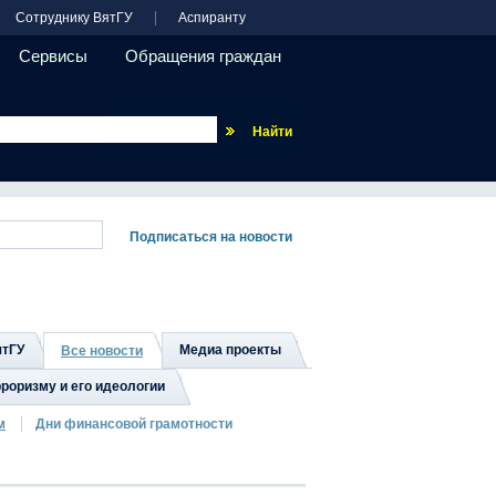
Сотруднику ВятГУ
Аспиранту
Сервисы
Обращения граждан
Везде
ятГУ
Медиа проекты
Все новости
роризму и его идеологии
м
Дни финансовой грамотности