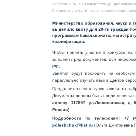
22 апреля 2016, 09:54
Автор: admin
Просмотров
1
При полном или частичном цитировании гиперссылка 
Министерство образования, науки и 
выделило квоту для 20-ти граждан Р
программам бакалавриата, магистра
квалификации.
Чтобы принять участие в конкурсе на 
заполнить ряд документов. Вся информ
РФ.
Занятия будут проходить на сербском
параллельно изучать язык в Центре серб
Продолжительность курса зависит от вы
Документы должны быть представлены в
адресу: 117997, ул.Люсиновская, д.
России).
Подробности по телефонам: +7 (49
poleshchuk@list.ru
(Ольга Дмитриевна 