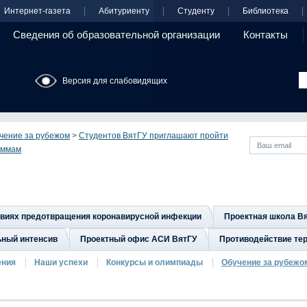
Интернет-газета
Абитуриенту
Студенту
Библиотека
Сведения об образовательной организации
Контакты
Версия для слабовидящих
чение за рубежом
>
Студентов ВятГУ приглашают пройти
аммам
овиях предотвращения коронавирусной инфекции
Проектная школа В
ьный интенсив
Проектный офис АСИ ВятГУ
Противодействие тер
ения
Наши успехи
Конкурсы и олимпиады
Обучение за рубежо