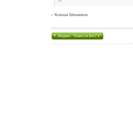
– Ксюша Шишкина.
+
Виджет "Новости ВятГУ"