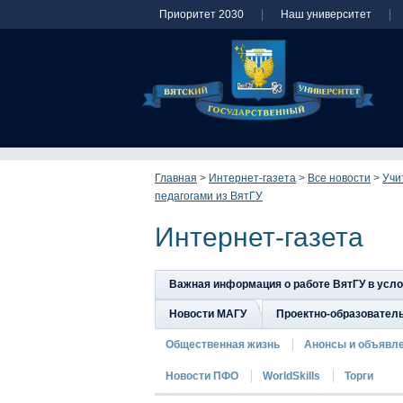
Приоритет 2030
Наш университет
Главная
>
Интернет-газета
>
Все новости
>
Учи
педагогами из ВятГУ
Интернет-газета
Важная информация о работе ВятГУ в усл
Новости МАГУ
Проектно-образовател
Общественная жизнь
Анонсы и объявл
Новости ПФО
WorldSkills
Торги