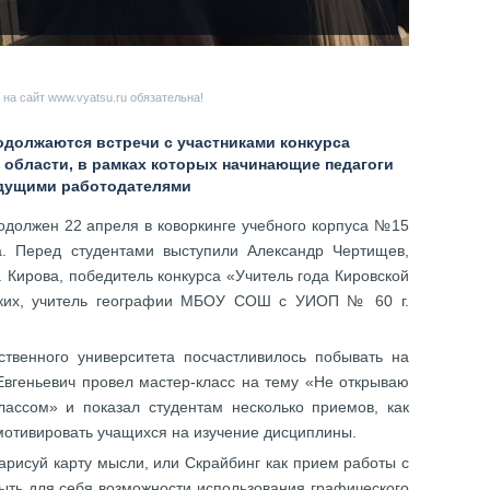
на сайт www.vyatsu.ru обязательна!
одолжаются встречи с участниками конкурса
й области, в рамках которых начинающие педагоги
удущими работодателями
одолжен 22 апреля в коворкинге учебного корпуса №15
та. Перед студентами выступили Александр Чертищев,
Кирова, победитель конкурса «Учитель года Кировской
ских, учитель географии МБОУ СОШ с УИОП № 60 г.
ственного университета посчастливилось побывать на
 Евгеньевич провел мастер-класс на тему «Не открываю
ассом» и показал студентам несколько приемов, как
мотивировать учащихся на изучение дисциплины.
рисуй карту мысли, или Скрайбинг как прием работы с
ыть для себя возможности использования графического