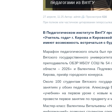
педагогами из ВятГУ
27 апреля, 11:25
Автор: admin
Просмотров
616
При полном или частичном цитировании гиперссылка 
В Педагогическом институте ВятГУ пр
«Учитель года» г. Кирова и Кировско
имеют возможность встречаться с б
Марафон педагогического опыта был пр
Вятского государственного университе
преподаватель ОБЗР МБОУ СОШ № 54 г. 
области – 2026» и Валентина Подлев
Кирова, призёр городского конкурса.
Около 100 студентам Вятского государ
занятиях у обоих педагогов. Александр
«учебник» на первом уроке с новым кл
провести первое занятие по предмету и 
Мастер-класс Валентины Витальевны «На
информацией» позволил студентам откр