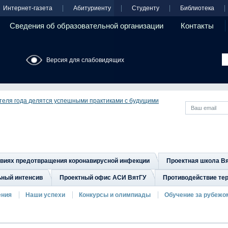
Интернет-газета
Абитуриенту
Студенту
Библиотека
Сведения об образовательной организации
Контакты
Версия для слабовидящих
теля года делятся успешными практиками с будущими
овиях предотвращения коронавирусной инфекции
Проектная школа В
ьный интенсив
Проектный офис АСИ ВятГУ
Противодействие тер
ения
Наши успехи
Конкурсы и олимпиады
Обучение за рубежо