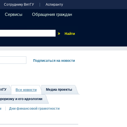
Сотруднику ВятГУ
Аспиранту
Сервисы
Обращения граждан
Везде
ятГУ
Медиа проекты
Все новости
роризму и его идеологии
м
Дни финансовой грамотности