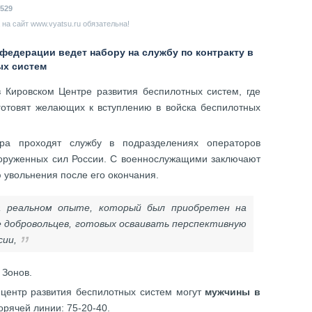
529
на сайт www.vyatsu.ru обязательна!
едерации ведет набору на службу по контракту в
ых систем
 Кировском Центре развития беспилотных систем, где
отовят желающих к вступлению в войска беспилотных
тра проходят службу в подразделениях операторов
оруженных сил России. С военнослужащими заключают
ью увольнения после его окончания.
 реальном опыте, который был приобретен на
 добровольцев, готовых осваивать перспективную
сии,
 Зонов.
 центр развития беспилотных систем могут
мужчины в
орячей линии: 75-20-40.