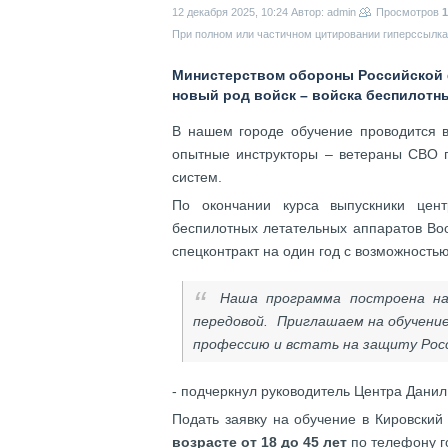
12 декабря 2025, 10:24
Автор: admin
Просмотров
1
При полном или частичном цитировании гиперссылка 
Министерством обороны Российской ф
новый род войск – войска беспилотн
В нашем городе обучение проводится в
опытные инструкторы – ветераны СВО г
систем.
По окончании курса выпускники цен
беспилотных летательных аппаратов Во
спецконтракт на один год с возможност
Наша программа построена на
передовой. Приглашаем на обучение
профессию и встать на защиту Рос
- подчеркнул руководитель Центра Данил
Подать заявку на обучение в Кировский
возрасте от 18 до 45 лет
по телефону г