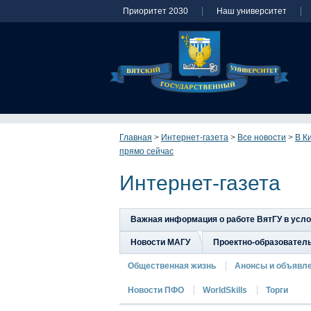
Приоритет 2030
Наш университет
Главная
>
Интернет-газета
>
Все новости
>
В К
прямо сейчас
Интернет-газета
Важная информация о работе ВятГУ в усл
Новости МАГУ
Проектно-образовател
Общественная жизнь
Анонсы и объявл
Новости ПФО
WorldSkills
Торги