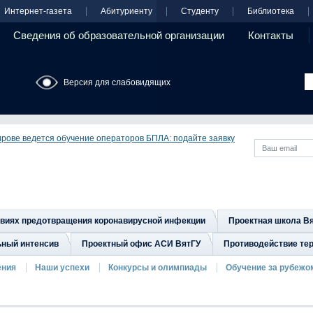
Интернет-газета
Абитуриенту
Студенту
Библиотека
Сведения об образовательной организации
Контакты
Версия для слабовидящих
ирове ведется обучение операторов БПЛА: подайте заявку
овиях предотвращения коронавирусной инфекции
Проектная школа В
ьный интенсив
Проектный офис АСИ ВятГУ
Противодействие тер
ения
Наши успехи
Конкурсы и олимпиады
Обучение за рубежо