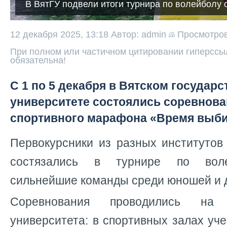
В ВятГУ подвели итоги турнира по волейболу 
12 декабря 2025, 13:18
Автор: admin
Просмотро
При полном или частичном цитировании гиперссыл
обязательна!
С 1 по 5 декабря в Вятском государ
университете состоялись соревнова
спортивного марафона «Время выби
Первокурсники из разных институтов
состязались в турнире по воле
сильнейшие команды среди юношей и 
Соревнования проводились на
университета: в спортивных залах у