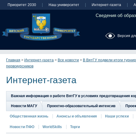
Приоритет 2030
Наш университет
Интернет-газета
А
Сведения об образ
Версия дл
Главная
>
Интернет-газета
>
Все новости
>
В ВятГУ подвели итоги турнир
первокурсников
Интернет-газета
Важная информация о работе ВятГУ в условиях предотвращения к
Новости МАГУ
Проектно-образовательный интенсив
Прое
Общественная жизнь
Анонсы и объявления
Наши успехи
Новости ПФО
WorldSkills
Торги