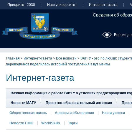
Приоритет 2030
Наш университет
Интернет-газета
А
Сведения об образ
Версия дл
Главная
>
Интернет-газета
>
Все новости
>
ВятГУ - это по любви: студент
переводчиков поделилась историей поступления в вуз мечты
Интернет-газета
Важная информация о работе ВятГУ в условиях предотвращения к
Новости МАГУ
Проектно-образовательный интенсив
Прое
Общественная жизнь
Анонсы и объявления
Наши успехи
Новости ПФО
WorldSkills
Торги