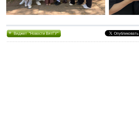
+
Виджет "Новости ВятГУ"