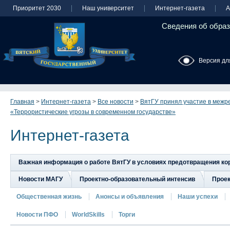
Приоритет 2030
Наш университет
Интернет-газета
А
Сведения об образ
Версия дл
Главная
>
Интернет-газета
>
Все новости
>
ВятГУ принял участие в межр
«Террористические угрозы в современном государстве»
Интернет-газета
Важная информация о работе ВятГУ в условиях предотвращения к
Новости МАГУ
Проектно-образовательный интенсив
Прое
Общественная жизнь
Анонсы и объявления
Наши успехи
Новости ПФО
WorldSkills
Торги