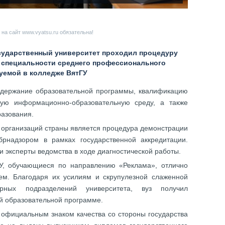
на сайт www.vyatsu.ru обязательна!
государственный университет проходил процедуру
 специальности среднего профессионального
зуемой в колледже ВятГУ
одержание образовательной программы, квалификацию
нную информационно-образовательную среду, а также
разования.
 организаций страны является процедура демонстрации
брнадзором в рамках государственной аккредитации.
и эксперты ведомства в ходе диагностической работы.
ГУ, обучающиеся по направлению «Реклама», отлично
ем. Благодаря их усилиям и скрупулезной слаженной
урных подразделений университета, вуз получил
й образовательной программе.
 официальным знаком качества со стороны государства