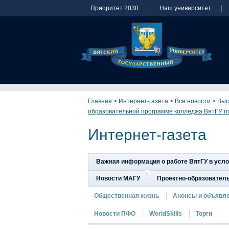
Приоритет 2030
Наш университет
Главная
>
Интернет-газета
>
Все новости
>
Выс
образовательной программе колледжа ВятГУ п
Интернет-газета
Важная информация о работе ВятГУ в усл
Новости МАГУ
Проектно-образовател
Общественная жизнь
Анонсы и объявл
Новости ПФО
WorldSkills
Торги