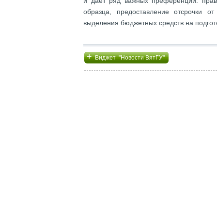
и дает ряд важных преференций: прав
образца, предоставление отсрочки о
выделения бюджетных средств на подгот
+
Виджет "Новости ВятГУ"