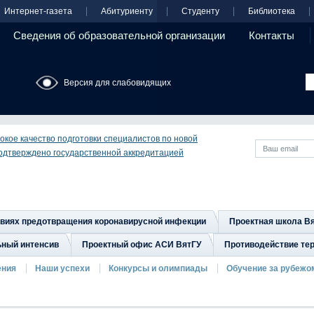
Интернет-газета
Абитуриенту
Студенту
Библиотека
Сведения об образовательной организации
Контакты
Версия для слабовидящих
окое качество подготовки специалистов по новой
одтверждено государственной аккредитацией
овиях предотвращения коронавирусной инфекции
Проектная школа В
ьный интенсив
Проектный офис АСИ ВятГУ
Противодействие тер
ения
Наши успехи
Конкурсы и олимпиады
Обучение за рубежо