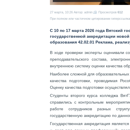
27 марта, 10:26
Автор: admin
Просмотров
612
При полном или частичном цитировании гиперссылка 
С 10 по 17 марта 2026 года Вятский 
государственной аккредитации новой
образования 42.02.01 Реклама, реали
В ходе проверки эксперты оценивали с
преподавательского состава, электро
внутреннюю систему оценки качества об
Наиболее сложной для образовательных
качества подготовки, проводимая Росо
Оценку качества подготовки осуществлял
Студенты второго курса колледжа Вят
справились с контрольным мероприяти
работе сотрудников разных структ
государственную аккредитацию по данно
Государственная аккредитация является