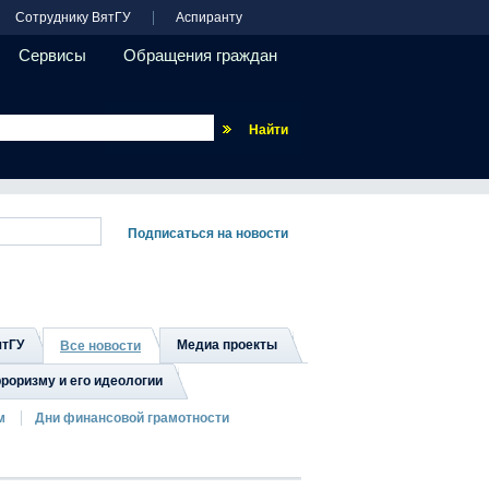
Сотруднику ВятГУ
Аспиранту
Сервисы
Обращения граждан
Везде
ятГУ
Медиа проекты
Все новости
роризму и его идеологии
м
Дни финансовой грамотности