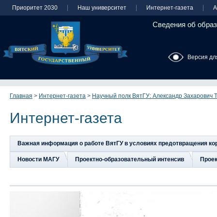
Приоритет 2030
Наш университет
Интернет-газета
А
Сведения об образ
Версия дл
Главная
>
Интернет-газета
>
Научный полк ВятГУ: Александр Захарович Т
Интернет-газета
Важная информация о работе ВятГУ в условиях предотвращения к
Новости МАГУ
Проектно-образовательный интенсив
Прое