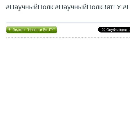
#НаучныйПолк #НаучныйПолкВятГУ #
+
Виджет "Новости ВятГУ"