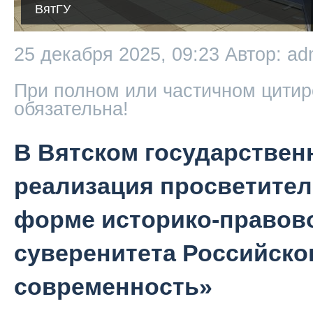
ВятГУ
25 декабря 2025, 09:23
Автор: ad
При полном или частичном цитир
обязательна!
В Вятском государствен
реализация просветител
форме историко-правов
суверенитета Российског
современность»