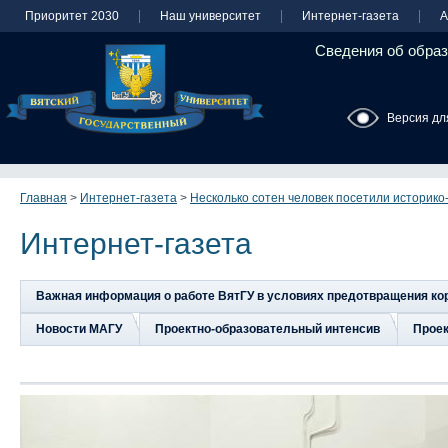
Приоритет 2030
Наш университет
Интернет-газета
А
Сведения об образ
Версия дл
Главная
>
Интернет-газета
>
Несколько сотен человек посетили историко
Интернет-газета
Важная информация о работе ВятГУ в условиях предотвращения к
Новости МАГУ
Проектно-образовательный интенсив
Прое