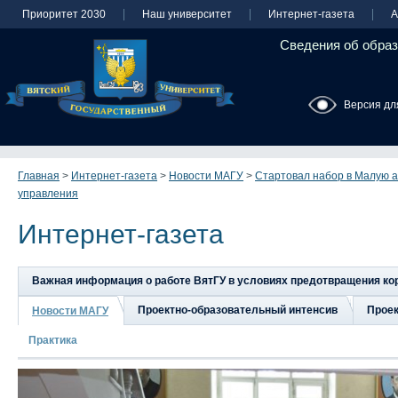
Приоритет 2030
Наш университет
Интернет-газета
А
Сведения об образ
Версия дл
Главная
>
Интернет-газета
>
Новости МАГУ
>
Стартовал набор в Малую а
управления
Интернет-газета
Важная информация о работе ВятГУ в условиях предотвращения к
Проектно-образовательный интенсив
Прое
Новости МАГУ
Практика