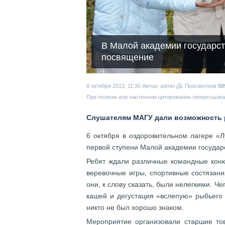
В Малой академии государс
посвящение
8 октября 2013, 11:30
Автор: admin
Просмотров
50
При полном или частичном цитировании гиперссылка 
Слушателям МАГУ дали возможность р
6 октября в оздоровительном лагере «Л
первой ступени Малой академии государ
Ребят ждали различные командные конку
веревочные игры, спортивные состязани
они, к слову сказать, были нелегкими. Ч
кашей и дегустация «вслепую» рыбьего
никто не был хорошо знаком.
Мероприятие организовали старшие то