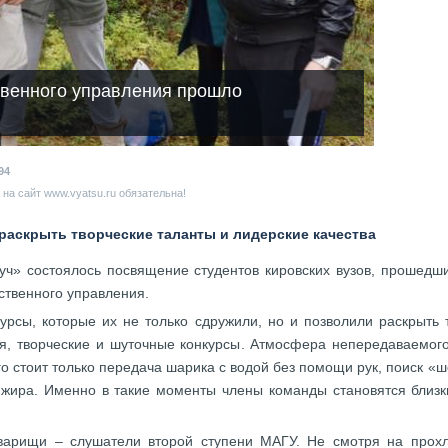
твенного управления прошло
94
на сайт www.vyatsu.ru обязательна!
аскрыть творческие таланты и лидерские качества
уч» состоялось посвящение студентов кировских вузов, прошедш
ственного управления.
рсы, которые их не только сдружили, но и позволили раскрыть т
я, творческие и шуточные конкурсы.
Атмосфера непередаваемого
его стоит только передача шарика с водой без помощи рук, поиск 
 жира.
Именно в такие моменты члены команды становятся близки
варищи – слушатели второй ступени МАГУ. Не смотря на прохла