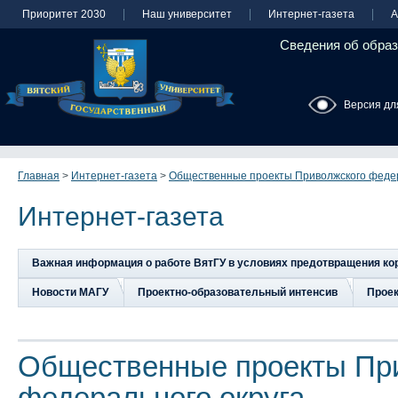
Приоритет 2030
Наш университет
Интернет-газета
А
Сведения об образ
Версия дл
Главная
>
Интернет-газета
>
Общественные проекты Приволжского федер
Интернет-газета
Важная информация о работе ВятГУ в условиях предотвращения к
Новости МАГУ
Проектно-образовательный интенсив
Прое
Общественные проекты Пр
федерального округа