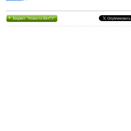
+
Виджет "Новости ВятГУ"