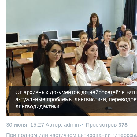
От архивных документов до нейросетей: в Вят
актуальные проблемы лингвистики, переводов
лингводидактики
30 июня, 15:27
Автор: admin
Просмотров
378
При полном или частичном цитировании гиперссыл