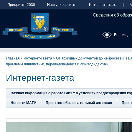
Приоритет 2030
Наш университет
Интернет-газета
А
Сведения об образ
Версия дл
Главная
>
Интернет-газета
>
От архивных документов до нейросетей: в В
проблемы лингвистики, переводоведения и лингводидактики
Интернет-газета
Важная информация о работе ВятГУ в условиях предотвращения к
Новости МАГУ
Проектно-образовательный интенсив
Прое