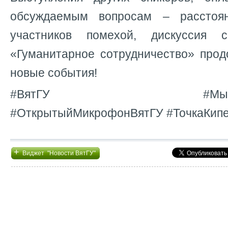
обсуждаемым вопросам – расстоя
участников помехой, дискуссия с
«Гуманитарное сотрудничество» прод
новые события!
#ВятГУ #МыФормиру
#ОткрытыйМикрофонВятГУ #ТочкаКип
+
Виджет "Новости ВятГУ"