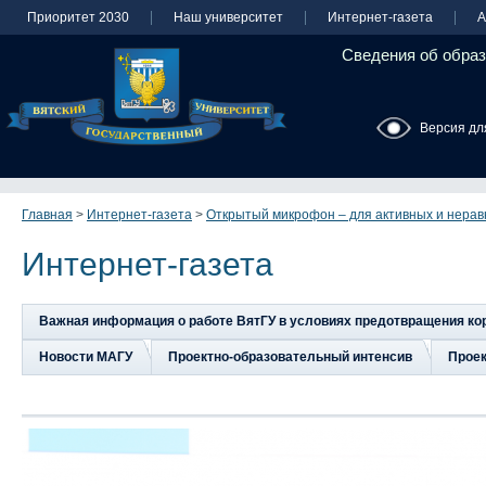
Приоритет 2030
Наш университет
Интернет-газета
А
Сведения об образ
Версия дл
Главная
>
Интернет-газета
>
Открытый микрофон – для активных и нера
Интернет-газета
Важная информация о работе ВятГУ в условиях предотвращения к
Новости МАГУ
Проектно-образовательный интенсив
Прое