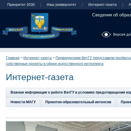
Приоритет 2030
Наш университет
Интернет-газета
А
Сведения об образ
Версия дл
Главная
>
Интернет-газета
>
Первокурсники ВятГУ представили професс
собственные проекты в сфере искусственного интеллекта
Интернет-газета
Важная информация о работе ВятГУ в условиях предотвращения к
Новости МАГУ
Проектно-образовательный интенсив
Прое