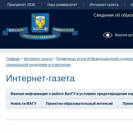
Приоритет 2030
Наш университет
Интернет-газета
А
Сведения об образ
Версия дл
Главная
>
Интернет-газета
>
Подведены итоги III Международной студен
специальной педагогике и психологии
Интернет-газета
Важная информация о работе ВятГУ в условиях предотвращения к
Новости МАГУ
Проектно-образовательный интенсив
Прое