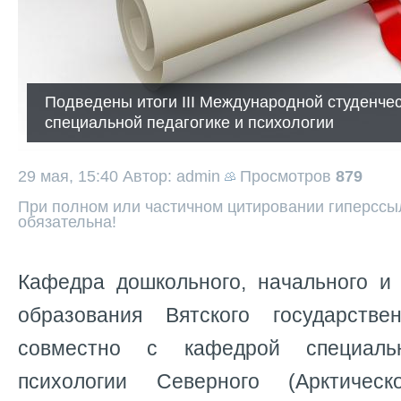
Подведены итоги III Международной студенче
специальной педагогике и психологии
29 мая, 15:40
Автор: admin
Просмотров
879
При полном или частичном цитировании гиперссыл
обязательна!
Кафедра дошкольного, начального и 
образования Вятского государстве
совместно с кафедрой специаль
психологии Северного (Арктическ