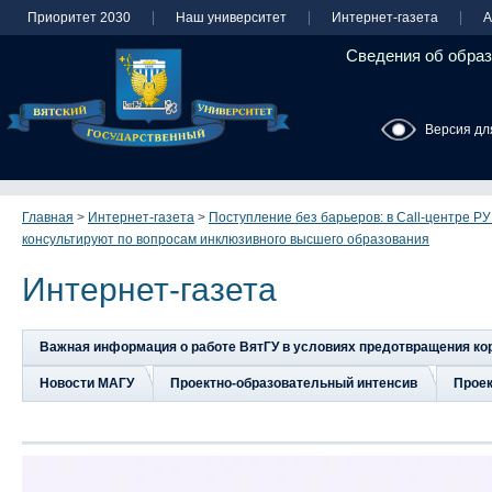
Приоритет 2030
Наш университет
Интернет-газета
А
Сведения об образ
Версия дл
Главная
>
Интернет-газета
>
Поступление без барьеров: в Call-центре 
консультируют по вопросам инклюзивного высшего образования
Интернет-газета
Важная информация о работе ВятГУ в условиях предотвращения к
Новости МАГУ
Проектно-образовательный интенсив
Прое