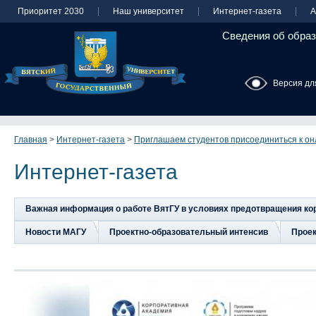
Приоритет 2030
Наш университет
Интернет-газета
А
Сведения об образ
Версия дл
Главная
>
Интернет-газета
>
Приглашаем студентов присоединиться к о
Интернет-газета
Важная информация о работе ВятГУ в условиях предотвращения к
Новости МАГУ
Проектно-образовательный интенсив
Прое