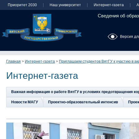
Приоритет 2030
Наш университет
Интернет-газета
А
Сведения об образ
Версия дл
Главная
>
Интернет-газета
>
Приглашаем студентов ВятГУ к участию в а
Интернет-газета
Важная информация о работе ВятГУ в условиях предотвращения к
Новости МАГУ
Проектно-образовательный интенсив
Прое