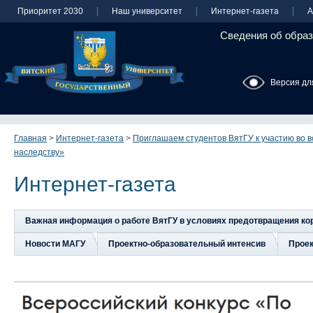
Приоритет 2030
Наш университет
Интернет-газета
А
Сведения об образ
Версия дл
Главная
>
Интернет-газета
>
Приглашаем студентов ВятГУ к участию во 
наследству»
Интернет-газета
Важная информация о работе ВятГУ в условиях предотвращения к
Новости МАГУ
Проектно-образовательный интенсив
Прое