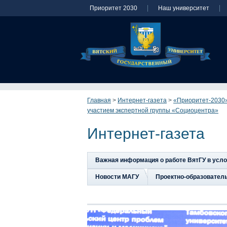
Приоритет 2030
Наш университет
Главная
>
Интернет-газета
>
«Приоритет-2030»
участием экспертной группы «Социоцентра»
Интернет-газета
Важная информация о работе ВятГУ в усл
Новости МАГУ
Проектно-образовател