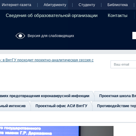
Интернет-газета
Абитуриенту
Студенту
Библиотека
Сведения об образовательной организации
Контакты
Версия для слабовидящих
: в ВятГУ проходит проектно-аналитическая сессия с
овиях предотвращения коронавирусной инфекции
Проектная школа В
ьный интенсив
Проектный офис АСИ ВятГУ
Противодействие тер