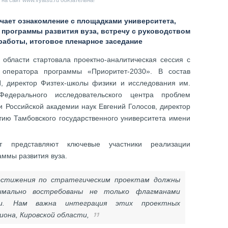
на сайт www.vyatsu.ru обязательна!
чает ознакомление с площадками университета,
 программы развития вуза, встречу с руководством
 работы, итоговое пленарное заседание
 области стартовала проектно-аналитическая сессия с
 оператора программы «Приоритет-2030». В состав
, директор Физтех-школы физики и исследования им.
едерального исследовательского центра проблем
 Российской академии наук Евгений Голосов, директор
тию Тамбовского государственного университета имени
ет представляют ключевые участники реализации
раммы развития вуза.
стижения по стратегическим проектам должны
имально востребованы не только флагманами
ии. Нам важна интеграция этих проектных
иона, Кировской области,