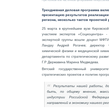
При полном или частичном цитировании гиперссылка 
Трехдневная деловая программа вклю
презентацию результатов реализации
региона, несколько тактов проектной
25 марта в крупнейшем вузе Кировской
участием экспертов «Социоцентра» -
экспертной группы вошли доцент МФТИ
Ландау Андрей Рогачев; директор Ф
химической физики и медицинской химии
департамента по стратегическому разви
Г.Р. Державина Марина Медведева.
Вятский государственный университ
стратегических проектов и политик прог
Результаты нашей работы, до
быть, по общему мнению, макс
индустрии Российской Федерац
направлений в экономику нашего рег