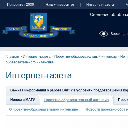
Приоритет 2030
Наш университет
Интернет-газета
А
Сведения об образ
Версия дл
Главная
>
Интернет-газета
>
Проектно-образовательный интенсив
>
Не п
образовательного интенсива!
Интернет-газета
Важная информация о работе ВятГУ в условиях предотвращения к
Новости МАГУ
Прое
Проектно-образовательный интенсив
О проектно-образовательном интенсиве
Новости проектно-образ