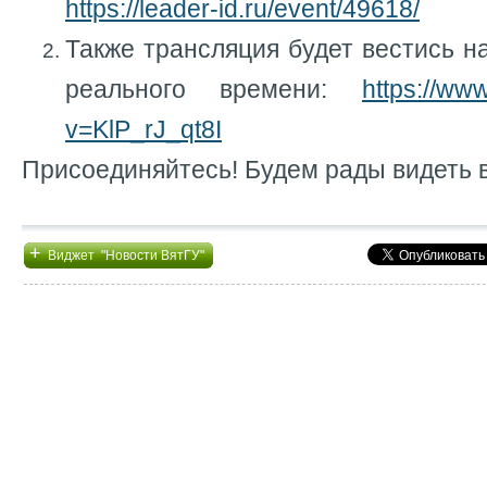
https://leader-id.ru/event/49618/
Также трансляция будет вестись н
реального времени:
https://ww
v=KlP_rJ_qt8I
Присоединяйтесь! Будем рады видеть в
+
Виджет "Новости ВятГУ"