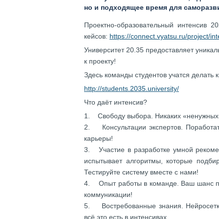
но и подходящее время для саморазви
Проектно-образовательный интенсив 20
кейсов:
https://connect.vyatsu.ru/project/in
Университет 20.35 предоставляет уникал
к проекту!
Здесь команды студентов учатся делать к
http://students.2035.university/
Что даёт интенсив?
1. Свободу выбора. Никаких «ненужных»
2. Консультации экспертов. Поработат
карьеры!
3. Участие в разработке умной рекоме
испытывает алгоритмы, которые подби
Тестируйте систему вместе с нами!
4. Опыт работы в команде. Ваш шанс пр
коммуникации!
5. Востребованные знания. Нейросетки
всё это есть в интенсивах.