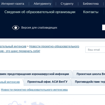
Интернет-газета
Абитуриенту
Студенту
Библиотека
Сведения об образовательной организации
Контакты
Версия для слабовидящих
ательный интенсив
>
Новости проектно-образовательного
в - это шанс прокачать себя!
овиях предотвращения коронавирусной инфекции
Проектная школа В
Проектный офис АСИ ВятГУ
Противодействие тер
ьный интенсив
Новости проектно-образовательного интенсива