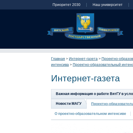
Приоритет 2030
Наш университет
Главная
>
Интернет-газета
>
Проектно-образов
интенсива
>
Проектно-образовательный интенси
Интернет-газета
Важная информация о работе ВятГУ в усл
Новости МАГУ
Проектно-образовател
О проектно-образовательном интенсиве