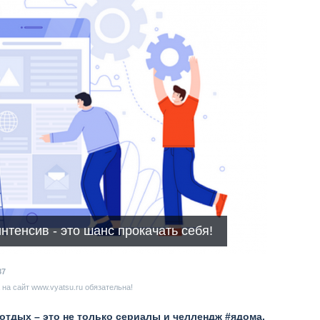
тенсив - это шанс прокачать себя!
87
на сайт www.vyatsu.ru обязательна!
 отдых – это не только сериалы и челлендж #ядома,