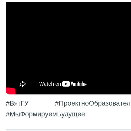
#ВятГУ #ПроектноОбразователь
#МыФормируемБудущее