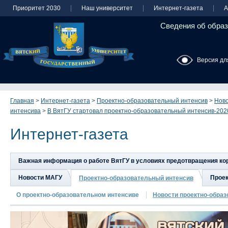
Приоритет 2030
Наш университет
Интернет-газета
А
Сведения об образ
Версия дл
Главная
>
Интернет-газета
>
Проектно-образовательный интенсив
>
Ново
интенсива
>
В ВятГУ стартовал проектно-образовательный интенсив-202
Интернет-газета
Важная информация о работе ВятГУ в условиях предотвращения к
Новости МАГУ
Прое
Проектно-образовательный интенсив
О проектно-образовательном интенсиве
Новости проектно-образ