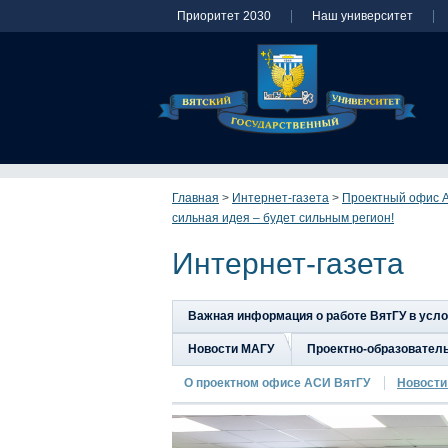
Приоритет 2030
Наш университет
Главная
>
Интернет-газета
>
Проектный офис 
сильная идея – будет сильным регион!
Интернет-газета
Важная информация о работе ВятГУ в усл
Новости МАГУ
Проектно-образовател
О проектном офисе АСИ ВятГУ
Новости