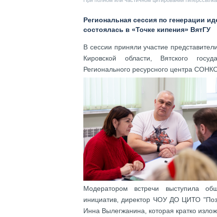
При полном или частичном цитировании гиперссылка 
Региональная сессия по генерации и
состоялась в «Точке кипения» ВятГУ
В сессии приняли участие представите
Кировской области, Вятского госуд
Регионального ресурсного центра СОНКО
Модератором встречи выступила обще
инициатив, директор ЧОУ ДО ЦИТО "Поз
Инна Вылегжанина, которая кратко изло