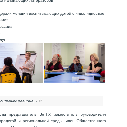
жка начинающих литераторов
держки женщин воспитывающих детей с инвалидностью
ние»
оссии»
о
луг
 сильным региона, -
оты представитель ВятГУ, заместитель руководителя
ородской и региональной среды, член Общественного