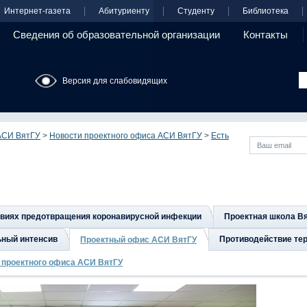
Интернет-газета
Абитуриенту
Студенту
Библиотека
Сведения об образовательной организации
Контакты
Версия для слабовидящих
АСИ ВятГУ
>
Новости проектного офиса АСИ ВятГУ
>
Есть
овиях предотвращения коронавирусной инфекции
Проектная школа В
ьный интенсив
Противодействие тер
Проектный офис АСИ ВятГУ
 проектного офиса АСИ ВятГУ