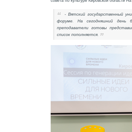
совета по культуре Кировской области Н
- Вятский государственный ун
форуме. На сегодняшний день 
преподаватели готовы представ
список пополняется.