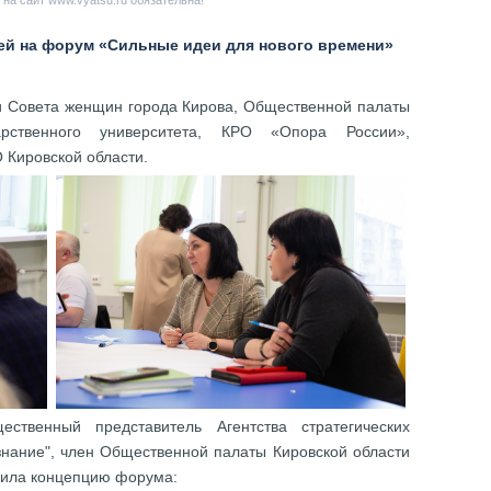
на сайт www.vyatsu.ru обязательна!
дей на форум «Сильные идеи для нового времени»
ли Совета женщин города Кирова, Общественной палаты
арственного университета, КРО «Опора России»,
 Кировской области.
ственный представитель Агентства стратегических
нание", член Общественной палаты Кировской области
жила концепцию форума: