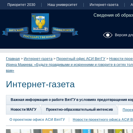
Приоритет 2030
Наш университет
Интернет-газета
А
Сведения об образ
Версия дл
Главная
>
Интернет-газета
>
Проектный офис АСИ ВятГУ
>
Новости прое
Ирина Макиева: «Будьте правдивыми и искренними и говорите в сетях толь
вам»
Интернет-газета
Важная информация о работе ВятГУ в условиях предотвращения к
Новости МАГУ
Проектно-образовательный интенсив
Прое
О проектном офисе АСИ ВятГУ
Новости проектного офиса АСИ В